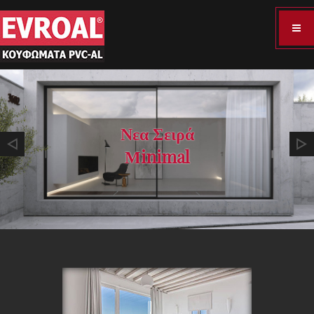
Νεα Σειρά
Μinimal